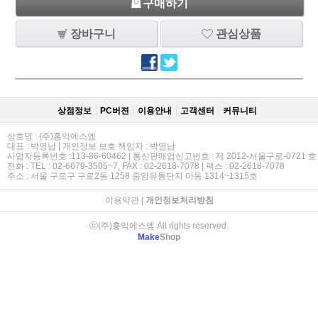
구매하기
장바구니
관심상품
상점정보
PC버젼
이용안내
고객센터
커뮤니티
상호명 : (주)홍익에스엠
대표 : 박영남 | 개인정보 보호 책임자 : 박영남
사업자등록번호 :113-86-60462 | 통신판매업신고번호 : 제 2012-서울구로-0721 호
전화 : TEL : 02-6679-3505~7, FAX : 02-2618-7078 | 팩스 : 02-2618-7078
주소 : 서울 구로구 구로2동 1258 중앙유통단지 마동 1314~1315호
이용약관
|
개인정보처리방침
ⓒ(주)홍익에스엠 All rights reserved.
Make
Shop