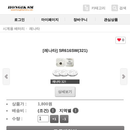
카테고리
검색
로그인
마이페이지
장바구니
관심상품
시계용 배터리
레나타
0
[레나타] SR616SW(321)
상세보기
상품가 :
1,800
원
배송비 :
(조건)
!
지역별
!
수량 :
+1
-1