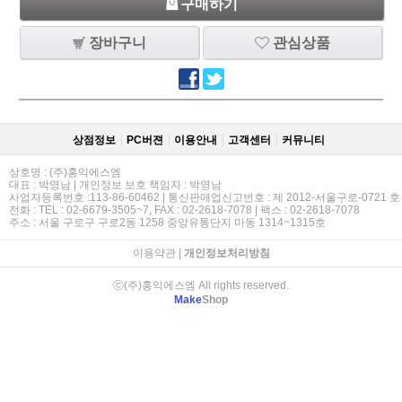
구매하기
장바구니
관심상품
상점정보
PC버젼
이용안내
고객센터
커뮤니티
상호명 : (주)홍익에스엠
대표 : 박영남 | 개인정보 보호 책임자 : 박영남
사업자등록번호 :113-86-60462 | 통신판매업신고번호 : 제 2012-서울구로-0721 호
전화 : TEL : 02-6679-3505~7, FAX : 02-2618-7078 | 팩스 : 02-2618-7078
주소 : 서울 구로구 구로2동 1258 중앙유통단지 마동 1314~1315호
이용약관
|
개인정보처리방침
ⓒ(주)홍익에스엠 All rights reserved.
Make
Shop