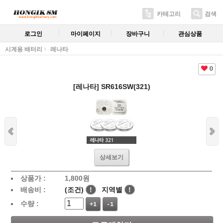
카테고리
검색
로그인
마이페이지
장바구니
관심상품
시계용 배터리
레나타
0
[레나타] SR616SW(321)
상세보기
상품가 :
1,800
원
배송비 :
(조건)
!
지역별
!
수량 :
+1
-1