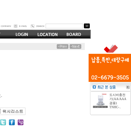
도시바충전
-
기(AA/AAA
겸용)
TNHC-..