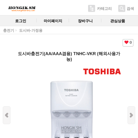
카테고리
검색
로그인
마이페이지
장바구니
관심상품
충전기
도시바-가정용
0
도시바충전기(AA/AAA겸용) TNHC-VKR (해외사용가
능)