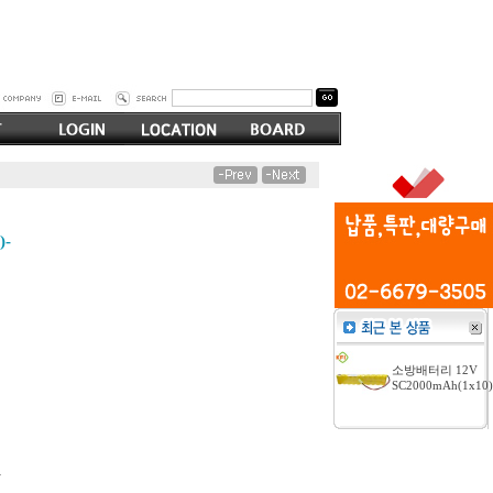
)-
소방배터리 12V
SC2000mAh(1x10)
-