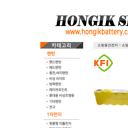
소방용건전지
>
소방