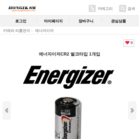
카테고리
검색
로그인
마이페이지
장바구니
관심상품
카메라 리튬전지
에너자이저
0
에너자이저CR2 벌크타입 1개입