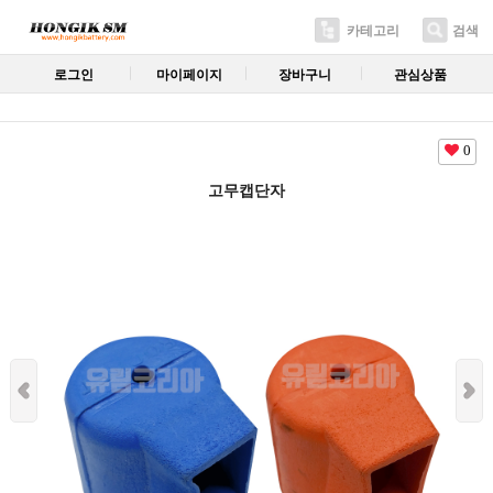
카테고리
검색
로그인
마이페이지
장바구니
관심상품
0
고무캡단자