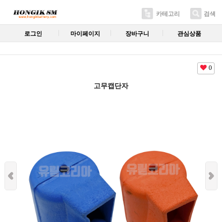
카테고리
검색
로그인
마이페이지
장바구니
관심상품
0
고무캡단자