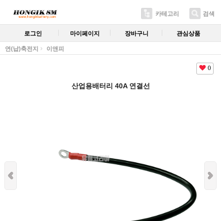
카테고리
검색
로그인
마이페이지
장바구니
관심상품
연(납)축전지
이앤피
0
산업용배터리 40A 연결선