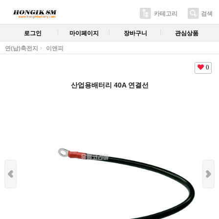
카테고리
검색
로그인
마이페이지
장바구니
관심상품
연(납)축전지
이앤피
0
산업용배터리 40A 연결선