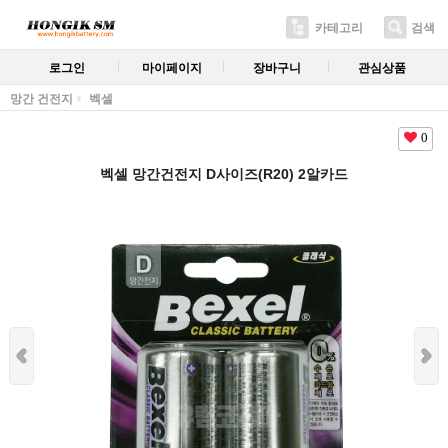
카테고리
검색
로그인
마이페이지
장바구니
관심상품
망간 건전지
벡셀
0
벡셀 망간건전지 D사이즈(R20) 2알카드