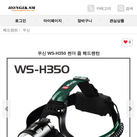
카테고리
검색
로그인
마이페이지
장바구니
관심상품
헤드랜턴
우신
0
우신 WS-H350 썬더 줌 헤드랜턴