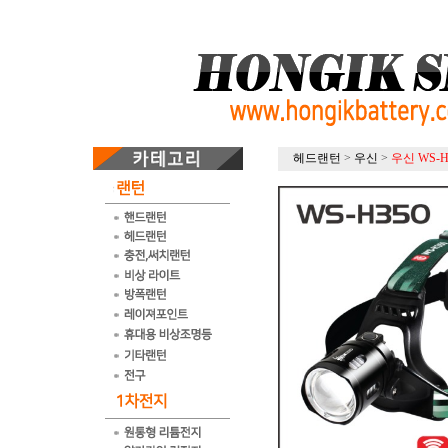
헤드랜턴
>
우신
>
우신 WS-