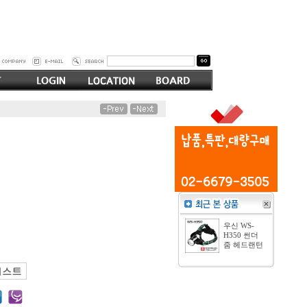
우신 WS-
H350 썬더
줌 헤드랜턴