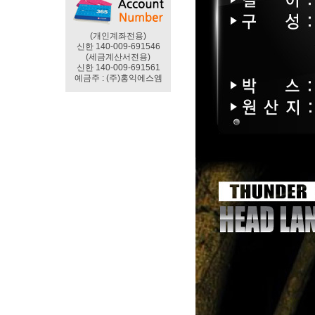
(개인계좌전용)
신한 140-009-691546
(세금계산서전용)
신한 140-009-691561
예금주 : (주)홍익에스엠