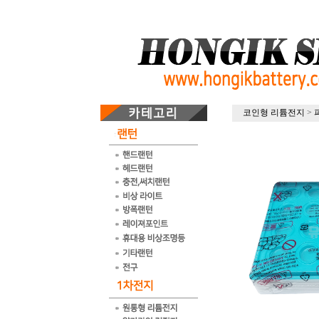
코인형 리튬전지
>