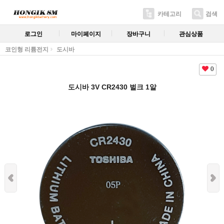
카테고리
검색
로그인
마이페이지
장바구니
관심상품
코인형 리튬전지
도시바
0
도시바 3V CR2430 벌크 1알