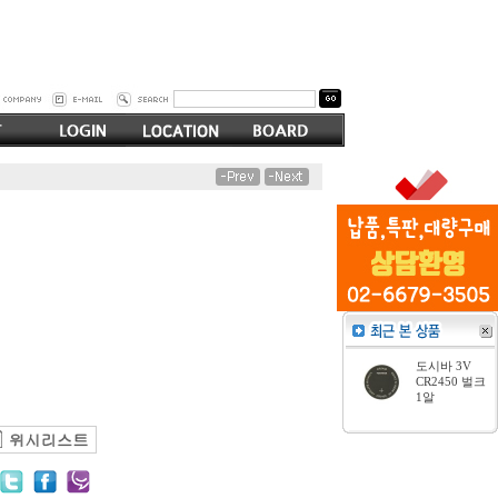
도시바 3V
CR2450 벌크
1알