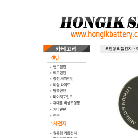
코인형 리튬전지
>