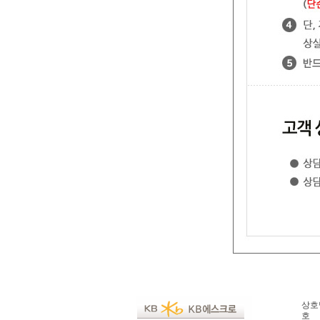
상호명
호