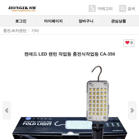
카테고리
검색
로그인
마이페이지
장바구니
관심상품
충전.써치랜턴
기타
0
캔애드 LED 랜턴 작업등 충전식작업등 CA-350