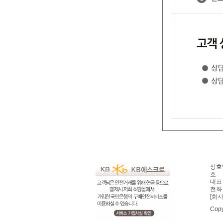
상호명
호
대표 
전화 
[
회
Copy