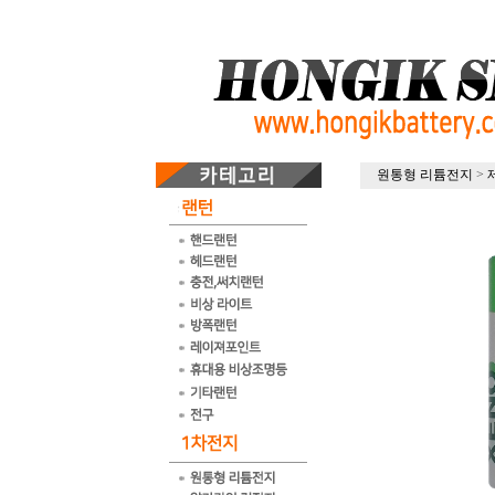
원통형 리튬전지
>