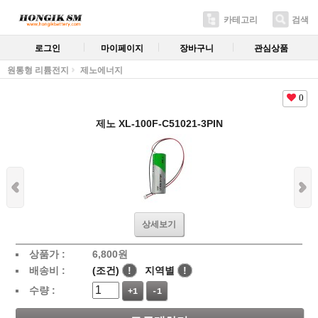
카테고리
검색
로그인
마이페이지
장바구니
관심상품
원통형 리튬전지
제노에너지
0
제노 XL-100F-C51021-3PIN
상세보기
상품가 :
6,800
원
배송비 :
(조건)
!
지역별
!
수량 :
+1
-1