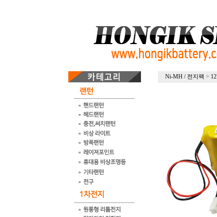
Ni-MH / 전지팩
>
1