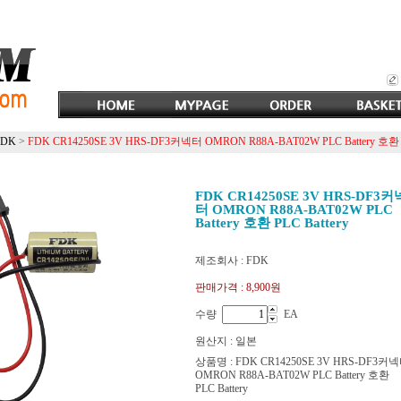
FDK
>
FDK CR14250SE 3V HRS-DF3커넥터 OMRON R88A-BAT02W PLC Battery 호환 PL
FDK CR14250SE 3V HRS-DF3커
터 OMRON R88A-BAT02W PLC
Battery 호환 PLC Battery
제조회사 : FDK
판매가격 :
8,900원
수량
EA
원산지 : 일본
상품명 : FDK CR14250SE 3V HRS-DF3커
OMRON R88A-BAT02W PLC Battery 호환
PLC Battery