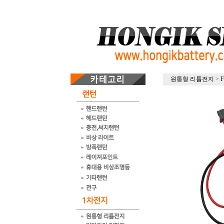
원통형 리튬전지
>