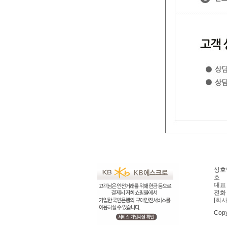
상호명
호
대표 
전화 
[
회
Copy