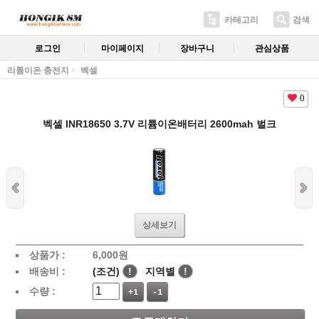
카테고리
검색
로그인
마이페이지
장바구니
관심상품
리튬이온 충전지
벡셀
0
벡셀 INR18650 3.7V 리튬이온배터리 2600mah 벌크
상세보기
상품가 :
6,000
원
배송비 :
(조건)
!
지역별
!
수량 :
+1
-1