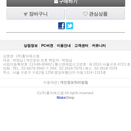
구매하기
장바구니
관심상품
상점정보
PC버젼
이용안내
고객센터
커뮤니티
상호명 : (주)홍익에스엠
대표 : 박영남 | 개인정보 보호 책임자 : 박영남
사업자등록번호 :113-86-60462 | 통신판매업신고번호 : 제 2012-서울구로-0721 호
전화 : TEL : 02-6679-3505~7, FAX : 02-2618-7078 | 팩스 : 02-2618-7078
주소 : 서울 구로구 구로2동 1258 중앙유통단지 마동 1314~1315호
이용약관
|
개인정보처리방침
ⓒ(주)홍익에스엠 All rights reserved.
Make
Shop