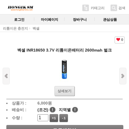
카테고리
검색
로그인
마이페이지
장바구니
관심상품
리튬이온 충전지
벡셀
0
벡셀 INR18650 3.7V 리튬이온배터리 2600mah 벌크
상세보기
상품가 :
6,000
원
배송비 :
(조건)
!
지역별
!
수량 :
+1
-1