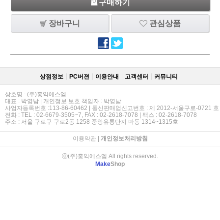
구매하기
장바구니
관심상품
상점정보
PC버젼
이용안내
고객센터
커뮤니티
상호명 : (주)홍익에스엠
대표 : 박영남 | 개인정보 보호 책임자 : 박영남
사업자등록번호 :113-86-60462 | 통신판매업신고번호 : 제 2012-서울구로-0721 호
전화 : TEL : 02-6679-3505~7, FAX : 02-2618-7078 | 팩스 : 02-2618-7078
주소 : 서울 구로구 구로2동 1258 중앙유통단지 마동 1314~1315호
이용약관
|
개인정보처리방침
ⓒ(주)홍익에스엠 All rights reserved.
Make
Shop