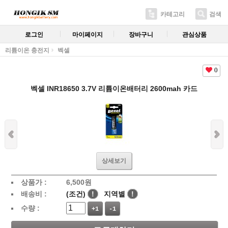
카테고리
검색
로그인
마이페이지
장바구니
관심상품
리튬이온 충전지
벡셀
0
벡셀 INR18650 3.7V 리튬이온배터리 2600mah 카드
상세보기
상품가 :
6,500
원
배송비 :
(조건)
!
지역별
!
수량 :
+1
-1