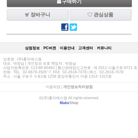
구매하기
장바구니
관심상품
상점정보
PC버젼
이용안내
고객센터
커뮤니티
상호명 : (주)홍익에스엠
대표 : 박영남 | 개인정보 보호 책임자 : 박영남
사업자등록번호 :113-86-60462 | 통신판매업신고번호 : 제 2012-서울구로-0721 호
전화 : TEL : 02-6679-3505~7, FAX : 02-2618-7078 | 팩스 : 02-2618-7078
주소 : 서울 구로구 구로2동 1258 중앙유통단지 마동 1314~1315호
이용약관
|
개인정보처리방침
ⓒ(주)홍익에스엠 All rights reserved.
Make
Shop