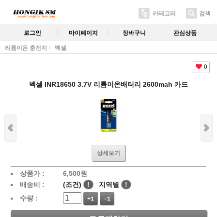
카테고리
검색
로그인
마이페이지
장바구니
관심상품
리튬이온 충전지
벡셀
0
벡셀 INR18650 3.7V 리튬이온배터리 2600mah 카드
상세보기
상품가 :
6,500
원
배송비 :
(조건)
!
지역별
!
수량 :
+1
-1