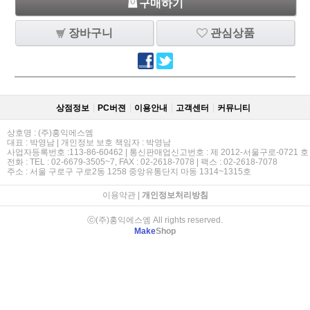
구매하기
장바구니
관심상품
상점정보
PC버젼
이용안내
고객센터
커뮤니티
상호명 : (주)홍익에스엠
대표 : 박영남 | 개인정보 보호 책임자 : 박영남
사업자등록번호 :113-86-60462 | 통신판매업신고번호 : 제 2012-서울구로-0721 호
전화 : TEL : 02-6679-3505~7, FAX : 02-2618-7078 | 팩스 : 02-2618-7078
주소 : 서울 구로구 구로2동 1258 중앙유통단지 마동 1314~1315호
이용약관
|
개인정보처리방침
ⓒ(주)홍익에스엠 All rights reserved.
Make
Shop