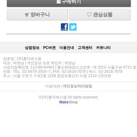
구매하기
장바구니
관심상품
상점정보
PC버젼
이용안내
고객센터
커뮤니티
상호명 : (주)홍익에스엠
대표 : 박영남 | 개인정보 보호 책임자 : 박영남
사업자등록번호 :113-86-60462 | 통신판매업신고번호 : 제 2012-서울구로-0721 호
전화 : TEL : 02-6679-3505~7, FAX : 02-2618-7078 | 팩스 : 02-2618-7078
주소 : 서울 구로구 구로2동 1258 중앙유통단지 마동 1314~1315호
이용약관
|
개인정보처리방침
ⓒ(주)홍익에스엠 All rights reserved.
Make
Shop