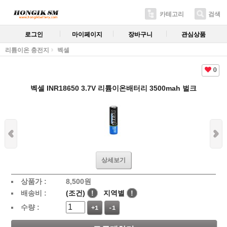
카테고리
검색
로그인
마이페이지
장바구니
관심상품
리튬이온 충전지
벡셀
0
벡셀 INR18650 3.7V 리튬이온배터리 3500mah 벌크
상세보기
상품가 :
8,500
원
배송비 :
(조건)
!
지역별
!
수량 :
+1
-1