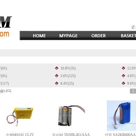
V(61)
10.8V(35)
12.0V
V(61)
3.6V(125)
4.8V(
V(117)
8.4V(25)
9.6V(
있습니다.
소방배터리 13.2V
도시바 5N/HR-4U(AAA
산요 SA2KR600AA