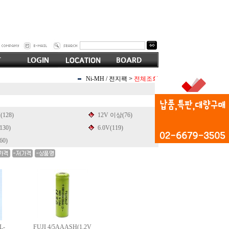
Ni-MH / 전지팩
>
전체조회
(128)
12V 이상(76)
130)
6.0V(119)
60)
L-
FUJI 4/5AAASH(1.2V