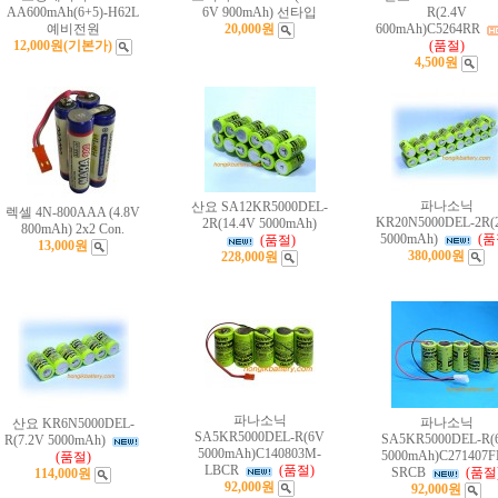
AA600mAh(6+5)-H62L
6V 900mAh) 선타입
R(2.4V
예비전원
20,000원
600mAh)C5264RR
12,000원
(기본가)
(품절)
4,500원
파나소닉
산요 SA12KR5000DEL-
렉셀 4N-800AAA (4.8V
KR20N5000DEL-2R(
2R(14.4V 5000mAh)
800mAh) 2x2 Con.
5000mAh)
(품
(품절)
13,000원
380,000원
228,000원
파나소닉
파나소닉
산요 KR6N5000DEL-
SA5KR5000DEL-R(6V
SA5KR5000DEL-R(
R(7.2V 5000mAh)
5000mAh)C140803M-
5000mAh)C271407F
(품절)
LBCR
(품절)
SRCB
(품절
114,000원
92,000원
92,000원