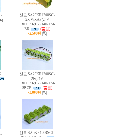
산요 SA20KR1300SC-
R-
2R-WRAP(24V
h)
1300mAh)C271407FM-
RR
(품절)
72,500원
C-
산요 SA20KR1300SC-
2R(24V
1300mAh)C271407FM-
SRCB
(품절)
73,000원
산요 SA5KR1200SCL-
L-