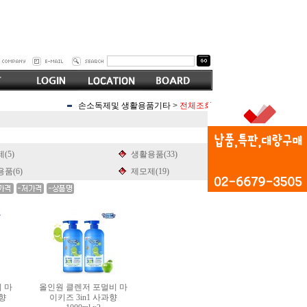
손소독제및 생활용품기타
>
전체조회
(5)
생활용품(33)
품(6)
제모제(19)
 마
올인원 클렌저 포멀비 마
아향
이키즈 3in1 사과향