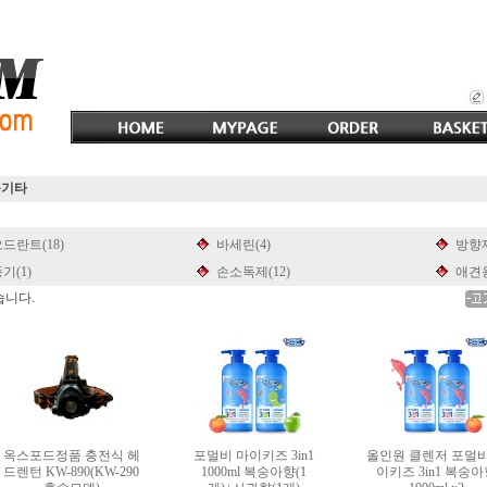
품기타
드란트(18)
바세린(4)
방향제
기(1)
손소독제(12)
애견용
습니다.
옥스포드정품 충전식 헤
포멀비 마이키즈 3in1
올인원 클렌저 포멀비
드렌턴 KW-890(KW-290
1000ml 복숭아향(1
이키즈 3in1 복숭