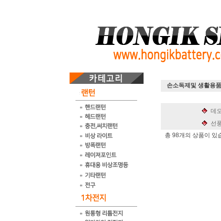
손소독제및 생활용
데오
선풍
총 98개의 상품이 있