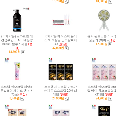
15,200원
18,600원
(국제약품) 느와르멍 애
국제약품 메디스틱 플러
큐릭 윈드스톰 미니 
견샴푸린스 3in1 대용량
스 99.9 살균 강력탈취제
선풍기 (화이트)
(품
1000ml 블루스파클
(품
X3
(품절)
12,000원
절)
37,000원
18,600원
스트랩 제모크림 헤어리
스트랩 제모크림 아르간
스트랩 제모크림 크
무벌크림 페이스 앤 비키
바디 왁스스트립 20매 x3
탈 바디 왁스스트립 2
니 75ml
(품절)
개입
(품절)
x3개입
(품절)
8,400원
24,900원
24,900원