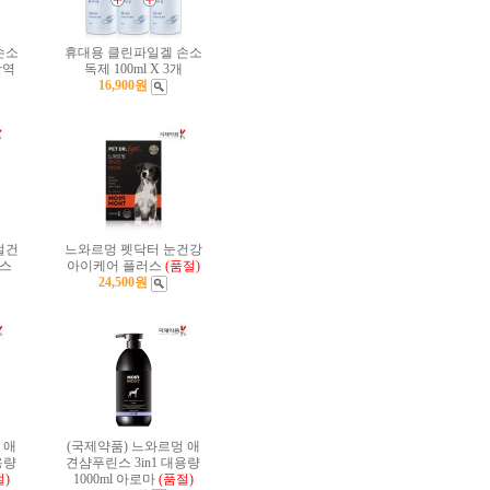
손소
휴대용 클린파일겔 손소
방역
독제 100ml X 3개
16,900원
절건
느와르멍 펫닥터 눈건강
러스
아이케어 플러스
(품절)
24,500원
 애
(국제약품) 느와르멍 애
용량
견샴푸린스 3in1 대용량
절)
1000ml 아로마
(품절)