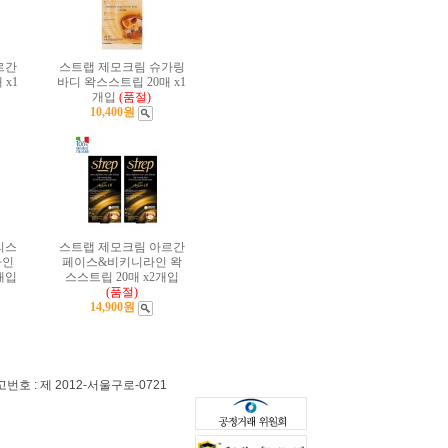
르간
스트랩 제모크림 슈가링
 x1
바디 왁스스트립 20매 x1
개입
(품절)
10,400원
리스
스트랩 제모크림 아르간
라인
페이스&비키니라인 왁
개입
스스트립 20매 x2개입
(품절)
14,900원
 : 제 2012-서울구로-0721