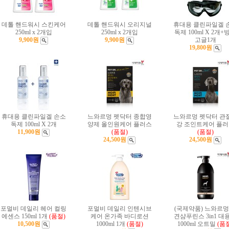
데톨 핸드워시 스킨케어
데톨 핸드워시 오리지널
휴대용 클린파일겔 
250ml x 2개입
250ml x 2개입
독제 100ml X 2개+
9,900원
9,900원
고글1개
19,800원
휴대용 클린파일겔 손소
느와르멍 펫닥터 종합영
느와르멍 펫닥터 관
독제 100ml X 2개
양제 올인원케어 플러스
강 조인트케어 플
11,900원
(품절)
(품절)
24,500원
24,500원
포멀비 데일리 헤어 컬링
포멀비 데일리 인텐시브
(국제약품) 느와르멍
에센스 150ml 1개
(품절)
케어 온가족 바디로션
견샴푸린스 3in1 대
10,500원
1000ml 1개
(품절)
1000ml 오트밀
(품