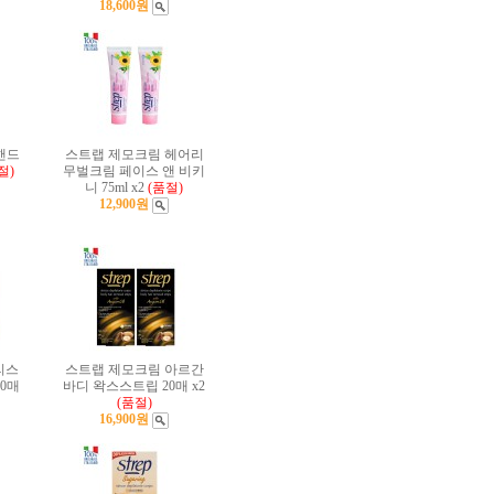
18,600원
핸드
스트랩 제모크림 헤어리
절)
무벌크림 페이스 앤 비키
니 75ml x2
(품절)
12,900원
리스
스트랩 제모크림 아르간
0매
바디 왁스스트립 20매 x2
(품절)
16,900원