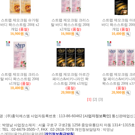
스트랩 제모크림 슈가링
스트랩 제모크림 크리스
스트랩 제모크림 아
바디 왁스스트립 20매 x2
탈 바디 왁스스트립 20매
바디 왁스스트립 20매
개입
(품절)
x2개입
(품절)
개입
(품절)
16,900원
16,900원
10,400원
스트랩 제모크림 크리스
스트랩 제모크림 아르간
스트랩 제모크림 크
탈 바디 왁스스트립 20매
페이스&비키니라인 왁
탈 페이스&비키니
x1개입
(품절)
스스트립 20매 x3개입
왁스스트립 20매 x3
10,400원
(품절)
(품절)
20,900원
20,900원
[1]
[2]
[3]
 : (주)홍익에스엠 사업자등록번호 : 113-86-60462
[사업자정보확인]
통신판매업신고번호
: 박영남 사업장소재지 : 서울 구로구 구로2동 1258 중앙유통단지 마동 1314~1315호
: TEL : 02-6679-3505~7, FAX : 02-2618-7078 개인정보담당자 :
박영남
사소개
] [
이용안내
] [
이용약관
] [
개인정보취급방침
]