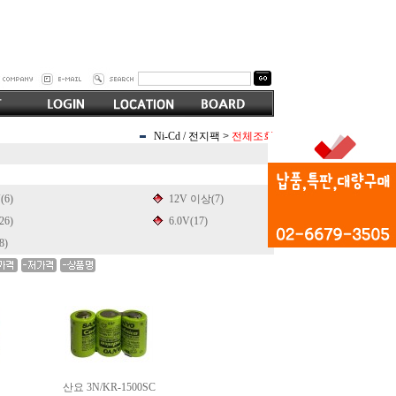
Ni-Cd / 전지팩
>
전체조회
(6)
12V 이상(7)
26)
6.0V(17)
8)
산요 3N/KR-1500SC