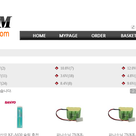
V(2)
10.8V(7)
12.0V
V(11)
3.6V(18)
4.8V(
V(24)
8.4V(8)
9.6V(
있습니다.
산요 KF-A650 슬림 충전
파나소닉 7N/KR-
파나소닉 7N/KR-