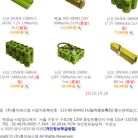
산요 6N/KR-1200SCL
렉셀 20N-5000D (24V
산요 6N/KR-5000D
(4/5SC 7.2V 1200mAh)
5000mAh) 2x10
(품절)
(7.2V 5000mAh) 2x3
2L3
(품절)
135,000원
절)
24,000원
75,000원
산요 12N/KR-1400AE
산요 20N/KR-1300SC
산요 20N/KR-1300
(14.4V 1400mAh) 2x6
(품
(24V 1300mAh) 4x5 소방
(24V 1300mAh) 2x1
절)
Con.
(품절)
방Con.
(품절)
54,000원
60,500원
60,500원
[1]
[2]
[3]
[4]
 : (주)홍익에스엠 사업자등록번호 : 113-86-60462
[사업자정보확인]
통신판매업신고번호
: 박영남 사업장소재지 : 서울 구로구 구로2동 1258 중앙유통단지 마동 1314~1315호
: TEL : 02-6679-3505~7, FAX : 02-2618-7078 개인정보담당자 :
박영남
사소개
] [
이용안내
] [
이용약관
] [
개인정보취급방침
]
right ⓒ (주)홍익에스엠 All Rights Reserved.